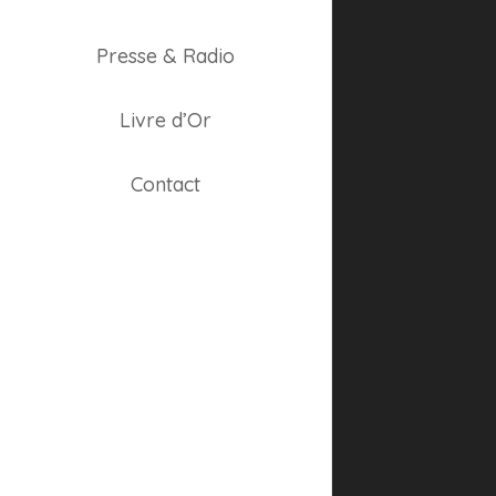
« La Fac
good writ
Presse & Radio
By
Webm@st
Livre d’Or
Contact
Superb «
write a l
By
Webm@st